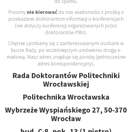
do spamu.
Prosimy
nie kierować
do nas wiadomości z prośbą o
przekazanie doktorantom informacji o konferencjach
(nie dotyczy konferencji organizowanych przez
doktorantów PWr).
Chętnie spotkamy się z zainteresowanymi osobami w
biurze Rady, po wcześniejszym umówieniu drogą e-
mailową. Nasz adres znajduje się poniżej (jednocześnie
adres korespondencyjny).
Rada Doktorantów Politechniki
Wrocławskiej
Politechnika Wrocławska
Wybrzeże Wyspiańskiego 27, 50-370
Wrocław
bud. C-8, pok. 13 (1 piętro)