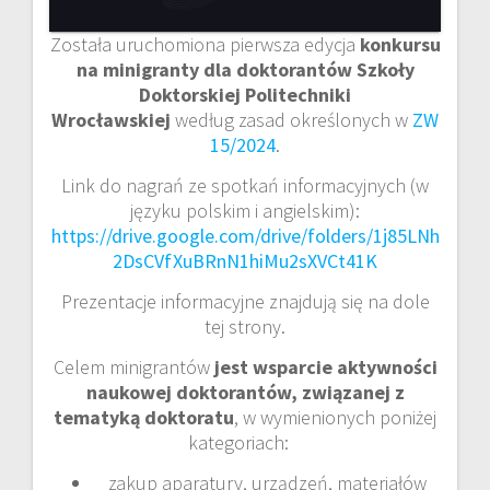
Została uruchomiona pierwsza edycja
konkursu
na minigranty dla doktorantów Szkoły
Doktorskiej Politechniki
Wrocławskiej
według zasad określonych w
ZW
15/2024
.
Link do nagrań ze spotkań informacyjnych (w
języku polskim i angielskim):
https://drive.google.com/drive/folders/1j85LNh
2DsCVfXuBRnN1hiMu2sXVCt41K
Prezentacje informacyjne znajdują się na dole
tej strony.
Celem minigrantów
jest wsparcie aktywności
naukowej doktorantów, związanej z
tematyką doktoratu
, w wymienionych poniżej
kategoriach:
zakup aparatury, urządzeń, materiałów