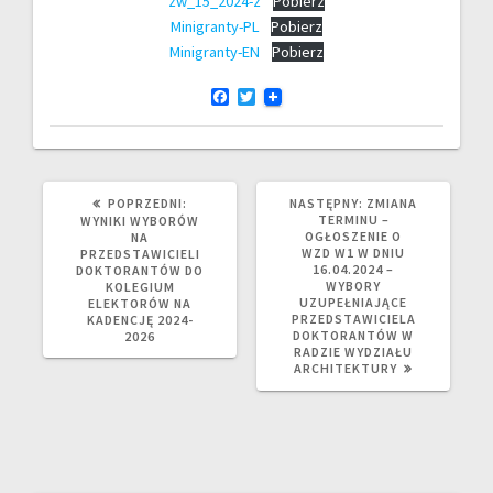
zw_15_2024-z
Pobierz
Minigranty-PL
Pobierz
Minigranty-EN
Pobierz
F
T
a
w
c
i
e
t
b
t
o
e
o
r
POPRZEDNI
NASTĘPNY
POPRZEDNI:
NASTĘPNY:
ZMIANA
k
WPIS:
WPIS:
TERMINU –
WYNIKI WYBORÓW
OGŁOSZENIE O
NA
WZD W1 W DNIU
PRZEDSTAWICIELI
16.04.2024 –
DOKTORANTÓW DO
WYBORY
KOLEGIUM
UZUPEŁNIAJĄCE
ELEKTORÓW NA
PRZEDSTAWICIELA
KADENCJĘ 2024-
DOKTORANTÓW W
2026
RADZIE WYDZIAŁU
ARCHITEKTURY