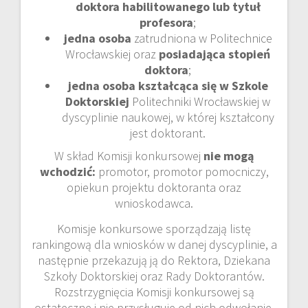
doktora habilitowanego lub tytuł
profesora
;
jedna osoba
zatrudniona w Politechnice
Wrocławskiej oraz
posiadająca stopień
doktora
;
jedna osoba kształcąca się w Szkole
Doktorskiej
Politechniki Wrocławskiej w
dyscyplinie naukowej, w której kształcony
jest doktorant.
W skład Komisji konkursowej
nie mogą
wchodzić:
promotor, promotor pomocniczy,
opiekun projektu doktoranta oraz
wnioskodawca.
Komisje konkursowe sporządzają listę
rankingową dla wniosków w danej dyscyplinie, a
następnie przekazują ją do Rektora, Dziekana
Szkoły Doktorskiej oraz Rady Doktorantów.
Rozstrzygnięcia Komisji konkursowej są
ostateczne i nie przysługuje od nich odwołanie.