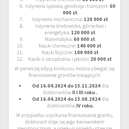
Inżynieria lądowa, geodezja i transport:
60
000 zł
.
Inżynieria mechaniczna:
120 000 zł
.
Inżynieria środowiska, górnictwo i
energetyka:
120 000 zł
.
Matematyka:
60 000 zł
.
Nauki chemiczne:
140 000 zł
.
Nauki fizyczne:
100 000 zł
.
Nauki o zarządzaniu i jakości:
20 000 zł
.
W pierwszej edycji konkursu można ubiegać się
finansowanie grantów trwających:
Od 16.04.2024 do 15.11.2024
dla
doktorantów
II i III roku .
Od 16.04.2024 do 15.08.2024
dla
doktorantów
IV roku.
W przypadku uzyskania finansowania grantu,
doktorant staje się jego kierownikiem
merytorycznym, a opiekun projektu staje się