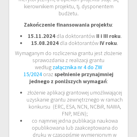
kierownikiem projektu, tj. dysponentem
budżetu.
Zakończenie finansowania projektu
:
15.11.2024
dla doktorantów
II i III roku
.
15.08.2024
dla doktorantów
IV roku
.
Wymaganym do rozliczenia grantu jest złożenie
sprawozdania z realizacji grantu
według
załącznika nr 4 do ZW
15/2024
oraz
spełnienie przynajmniej
jednego z poniższych wymagań
:
złożenie aplikacji grantowej umożliwiającej
uzyskanie grantu zewnętrznego w ramach
konkursu (ERC, ESA, NCN, NCBiR, NAWA,
FNP, MEiN);
co najmniej jedna publikacja naukowa
opublikowana lub zaakceptowana do
druku w czasopiśmie wymienionym w