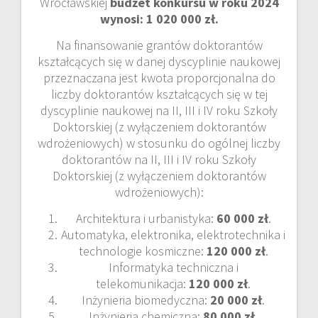
Wrocławskiej
budżet konkursu w roku 2024
wynosi: 1 020 000 zł.
Na finansowanie grantów doktorantów
kształcących się w danej dyscyplinie naukowej
przeznaczana jest kwota proporcjonalna do
liczby doktorantów kształcących się w tej
dyscyplinie naukowej na II, III i IV roku Szkoły
Doktorskiej (z wyłączeniem doktorantów
wdrożeniowych) w stosunku do ogólnej liczby
doktorantów na II, III i IV roku Szkoły
Doktorskiej (z wyłączeniem doktorantów
wdrożeniowych):
Architektura i urbanistyka:
60 000 zł
.
Automatyka, elektronika, elektrotechnika i
technologie kosmiczne:
120 000 zł
.
Informatyka techniczna i
telekomunikacja:
120 000 zł
.
Inżynieria biomedyczna:
20 000 zł
.
Inżynieria chemiczna:
80 000 zł
.