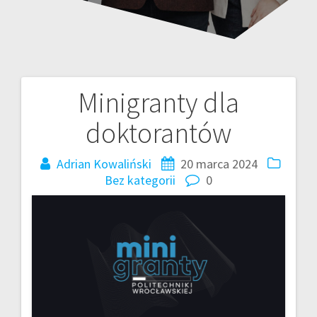
Minigranty dla
Nawigacja
doktorantów
wpisu
Adrian Kowaliński
20 marca 2024
Bez kategorii
0