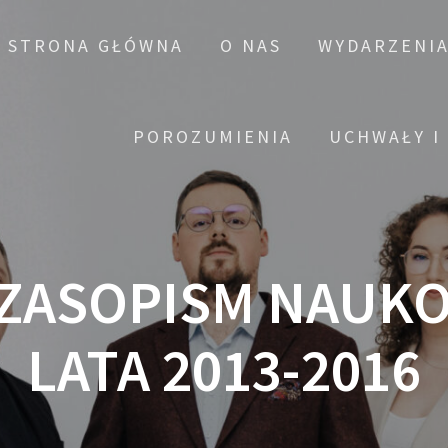
STRONA GŁÓWNA
O NAS
WYDARZENI
POROZUMIENIA
UCHWAŁY I
ZASOPISM NAUK
LATA 2013-2016