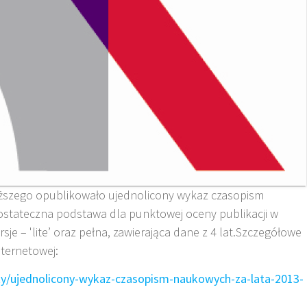
yższego opublikowało ujednolicony wykaz czasopism
 ostateczna podstawa dla punktowej oceny publikacji w
sje – 'lite’ oraz pełna, zawierająca dane z 4 lat.Szczegółowe
nternetowej:
ty/ujednolicony-wykaz-czasopism-naukowych-za-lata-2013-