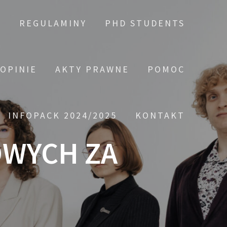
A
REGULAMINY
PHD STUDENTS
 OPINIE
AKTY PRAWNE
POMOC
INFOPACK 2024/2025
KONTAKT
OWYCH ZA