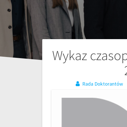
Nawigacja
Wykaz czasop
wpisu
Rada Doktorantów