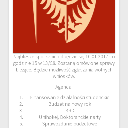
Najbliższe spotkanie odbędzie się 10.01.2017r. o
godzinie 15 w 13/C8. Zostaną omówione sprawy
bieżące. Będzie możliwość zgłaszania wolnych
wniosków.
Agenda:
Finansowanie działalności studenckie
Budzet na nowy rok
KRD
Unihokej, Doktoranckie narty
Sprawozdanie budżetowe