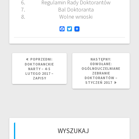
Regulamin Rady Doktorantów
Bal Doktoranta
Wolne wnioski
F
T
a
w
c
i
e
t
b
t
o
e
o
r
POPRZEDNI
NASTĘPNY
POPRZEDNI:
NASTĘPNY:
k
WPIS:
WPIS:
ODWOŁANE:
DOKTORANCKIE
OGÓLNOUCZELNIANE
NARTY – 4-5
ZEBRANIE
LUTEGO 2017 –
DOKTORANTÓW –
ZAPISY
STYCZEŃ 2017
WYSZUKAJ