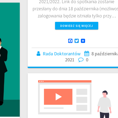
2021/2022. Link do spotkania zostanie
przesłany do dnia 18 października (możliwo
zalogowania będzie istniała tylko przy…
DOWIEDZ SIĘ WIĘCEJ
F
T
a
w
c
i
Rada Doktorantów
8 październik
e
t
b
t
2021
0
o
e
o
r
k