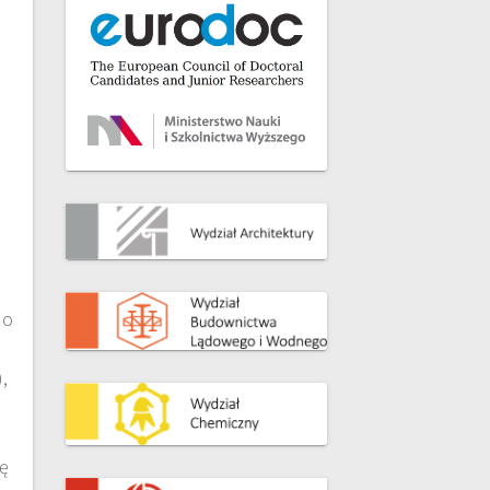
 o
,
.
ę