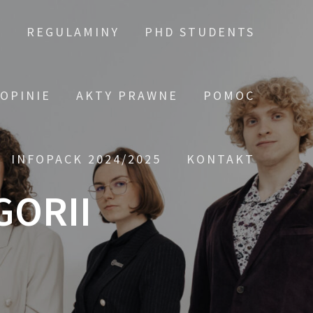
A
REGULAMINY
PHD STUDENTS
 OPINIE
AKTY PRAWNE
POMOC
INFOPACK 2024/2025
KONTAKT
GORII