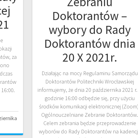
Zebraniu
ej
Doktorantów –
21
wybory do Rady
Doktorantów dnia
ze
kazji
20 X 2021r.
tów, za
 ono
Działając na mocy Regulaminu Samorządu
dczas
Doktorantów Politechniki Wrocławskiej
orantów
informujemy, że dnia 20 października 2021 r.
 16:00.
godzinie 16:00 odbędzie się, przy użyciu
środków komunikacji elektronicznej (Zoom)
Ogólnouczelniane Zebranie Doktorantów
ziernika
Celem zebrania będzie przeprowadzenie
wyborów do Rady Doktorantów na kadencj