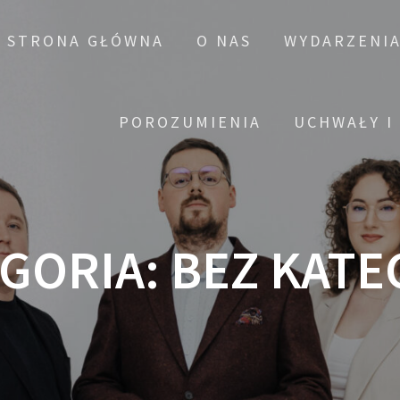
STRONA GŁÓWNA
O NAS
WYDARZENI
POROZUMIENIA
UCHWAŁY I
GORIA:
BEZ KATE