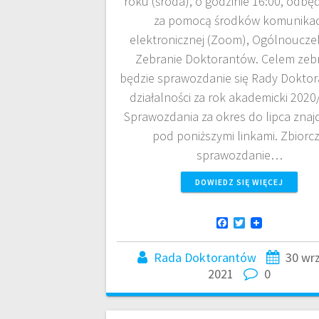
roku (środa), o godzinie 16:00, odbędz
za pomocą środków komunikac
elektronicznej (Zoom), Ogólnoucze
Zebranie Doktorantów. Celem zeb
będzie sprawozdanie się Rady Dokto
działalności za rok akademicki 2020
Sprawozdania za okres do lipca znajd
pod poniższymi linkami. Zbiorc
sprawozdanie…
DOWIEDZ SIĘ WIĘCEJ
F
T
a
w
c
i
Rada Doktorantów
30 wr
e
t
b
t
2021
0
o
e
o
r
k