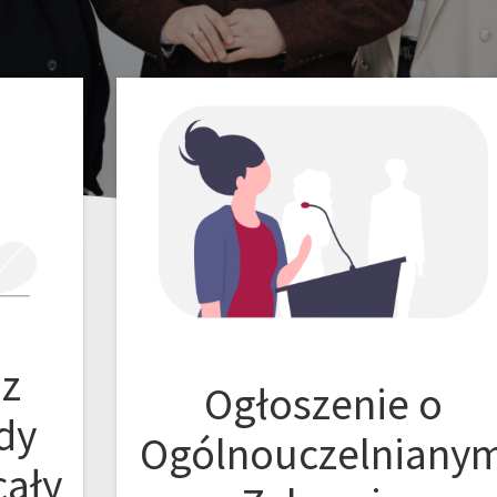
z
Ogłoszenie o
dy
Ogólnouczelniany
cały