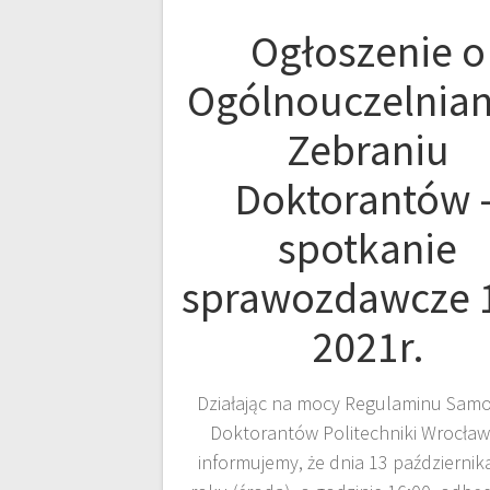
Ogłoszenie o
Ogólnouczelnia
Zebraniu
Doktorantów 
spotkanie
sprawozdawcze 
2021r.
Działając na mocy Regulaminu Sam
Doktorantów Politechniki Wrocław
informujemy, że dnia 13 październik