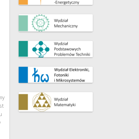
my
st
u
w