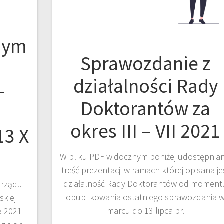
nym
Sprawozdanie z
działalności Rady
–
Doktorantów za
okres III – VII 2021
13 X
W pliku PDF widocznym poniżej udostępnia
treść prezentacji w ramach której opisana je
działalność Rady Doktorantów od moment
orządu
opublikowania ostatniego sprawozdania 
skiej
marcu do 13 lipca br.
a 2021