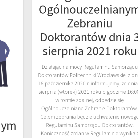
Ogólnouczelniany
Zebraniu
Doktorantów dnia 
sierpnia 2021 roku
Działając na mocy Regulaminu Samorządu
Doktorantów Politechniki Wrocławskiej z dn
16 października 2020 r. informujemy, że dnia
sierpnia (wtorek) 2021 roku o godzinie 16:0
w formie zdalnej, odbędzie się
Ogólnouczelniane Zebranie Doktorantów
Celem zebrania będzie uchwalenie noweg
nym
Regulaminu Samorządu Doktorantów.
Konieczność zmian w Regulaminie wynika 